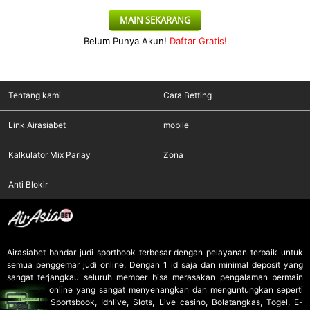
MAIN SEKARANG
Belum Punya Akun!
Daftar Gratis!
Tentang kami
Cara Betting
Link Airasiabet
mobile
Kalkulator Mix Parlay
Zona
Anti Blokir
Airasiabet
bandar judi sportbook terbesar dengan pelayanan terbaik untuk
semua penggemar judi online. Dengan 1 id saja dan minimal deposit yang
sangat terjangkau seluruh member bisa merasakan pengalaman bermain
game judi online yang sangat menyenangkan dan menguntungkan seperti
game judi Sportsbook, Idnlive, Slots, Live casino, Bolatangkas, Togel, E-