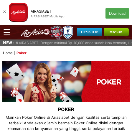
×
AIRASIABET
Download
AIRASIABET Mobile App
☰
DESKTOP
MASUK
NEW :
Datang di AIRASIABET- Dengan minimal Rp. 10,000 anda sudah bisa bermain, Ha
Home
Poker
POKER
Mainkan Poker Online di Airasiabet dengan kualitas serta tampilan
terbaik! Anda akan dijamin bermain Poker Online disini dengan
keamanan dan kenyamanan yang tinggi, serta pelayanan terbaik